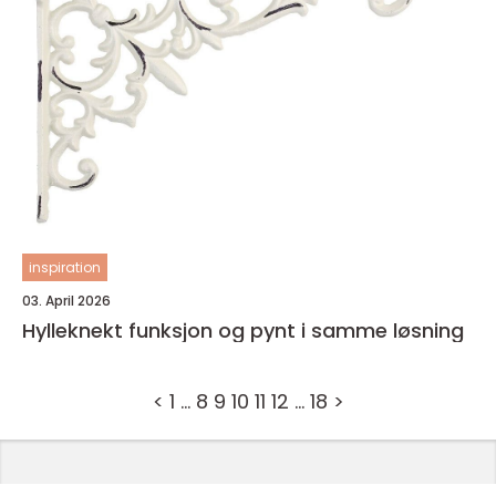
inspiration
03. April 2026
Hylleknekt funksjon og pynt i samme løsning
<
1
…
8
9
10
11
12
…
18
>