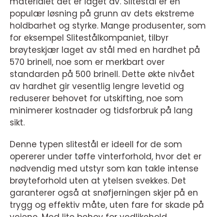
materialet det er laget av. Slitestål er en
populær løsning på grunn av dets ekstreme
holdbarhet og styrke. Mange produsenter, som
for eksempel Slitestålkompaniet, tilbyr
brøyteskjær laget av stål med en hardhet på
570 brinell, noe som er merkbart over
standarden på 500 brinell. Dette økte nivået
av hardhet gir vesentlig lengre levetid og
reduserer behovet for utskifting, noe som
minimerer kostnader og tidsforbruk på lang
sikt.
Denne typen slitestål er ideell for de som
opererer under tøffe vinterforhold, hvor det er
nødvendig med utstyr som kan takle intense
brøyteforhold uten at ytelsen svekkes. Det
garanterer også at snøfjerningen skjer på en
trygg og effektiv måte, uten fare for skade på