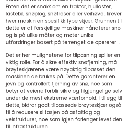
Enten det er snakk om en traktor, hjullaster,
lastebil, snøplog, snøfreser eller veihøvel, krever
hver maskin en spesifikk type skjær. Grunnen til
dette er at forskjellige maskiner håndterer snø
og is på ulike måter og møter unike
utfordringer basert på terrenget de opererer i.
Det er her mulighetene for tilpasning spiller en
viktig rolle. For å sikre effektiv snøfjerning, må
brøyteskjærene være nøyaktig tilpasset den
maskinen de brukes på. Dette garanterer en
jevn og kontrollert fjerning av snø, noe som
betyr at veiene forblir sikre og tilgjengelige selv
under de mest ekstreme værforhold. I tillegg til
dette, bidrar godt tilpassede brøyteskjær også
til å redusere slitasjen på asfaltlag og
veistrukturer, noe som igjen forlenger levetiden
til infrastrukturen.