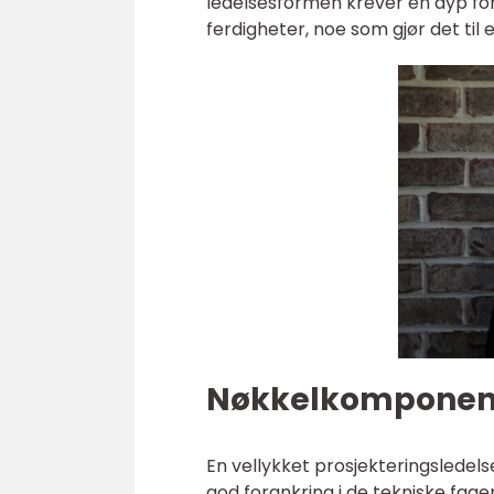
ledelsesformen krever en dyp for
ferdigheter, noe som gjør det til
Nøkkelkomponente
En vellykket prosjekteringsledel
god forankring i de tekniske fage