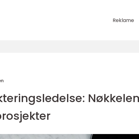
Reklame
en
ekteringsledelse: Nøkkele
prosjekter