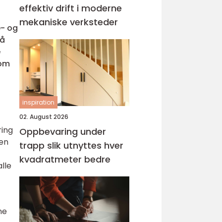
effektiv drift i moderne
mekaniske verksteder
e- og
 å
e
lom
inspiration
02. August 2026
ring
Oppbevaring under
 en
trapp slik utnyttes hver
kvadratmeter bedre
alle
ne