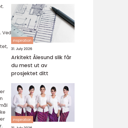
t.
n. Ved
inspiration
tet,
31. July 2026
Arkitekt Ålesund slik får
du mest ut av
prosjektet ditt
rer
an
 mål
ske
ber
inspiration
r.
31. July 2026