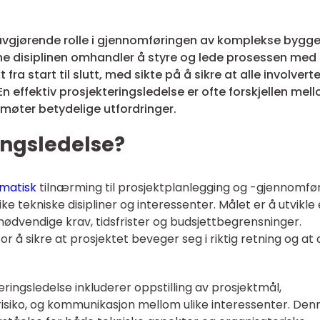
n avgjørende rolle i gjennomføringen av komplekse bygg
enne disiplinen omhandler å styre og lede prosessen med
ra start til slutt, med sikte på å sikre at alle involvert
En effektiv prosjekteringsledelse er ofte forskjellen mel
 møter betydelige utfordringer.
ingsledelse?
ematisk
tilnærming til prosjektplanlegging og -gjennomfø
ke tekniske disipliner og interessenter. Målet er å utvikle
 nødvendige krav, tidsfrister og budsjettbegrensninger.
r å sikre at prosjektet beveger seg i riktig retning og at 
ingsledelse inkluderer oppstilling av prosjektmål,
 risiko, og kommunikasjon mellom ulike interessenter. Den