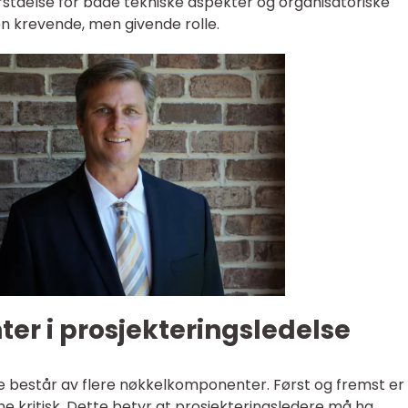
ståelse for både tekniske aspekter og organisatoriske
 en krevende, men givende rolle.
r i prosjekteringsledelse
se består av flere nøkkelkomponenter. Først og fremst er
ne kritisk. Dette betyr at prosjekteringsledere må ha