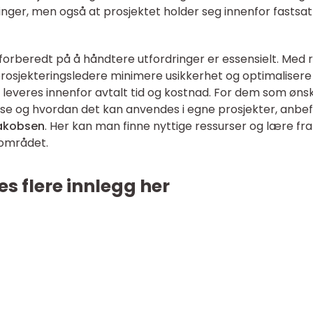
inger, men også at prosjektet holder seg innenfor fastsa
e forberedt på å håndtere utfordringer er essensielt. Med r
 prosjekteringsledere minimere usikkerhet og optimalisere
n leveres innenfor avtalt tid og kostnad. For dem som øns
se og hvordan det kan anvendes i egne prosjekter, anbef
akobsen
. Her kan man finne nyttige ressurser og lære fra
 området.
es flere innlegg her