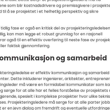
e som blir kostnadsdrivere og premissgivere i prosjekte
il å se prosjektet i et helhetlig perspektiv og sikre
idlig fase er også en kritisk del av prosjekteringsledelse
idlig, kan man legge et robust grunnlag for en rasjonell
r også til en effektiv overføring til neste fase av prosjek
ller faktisk gjennomføring.
kommunikasjon og samarbeid
jekteringsledelse er effektiv kommunikasjon og samarbeid
nter. Dette inkluderer ingeniører, arkitekter, entreprenø
eringsleder må være en formidabel kommunikatør som k
 sørge for at alle har et felles forståelse av prosjektets
jørende, spesielt i komplekse prosjekter hvor ulike tekni
ses. Prosjekteringsledere må sørge for at alle parter job
er en jevn dialog om fremdrift og eventuelle utfordringe