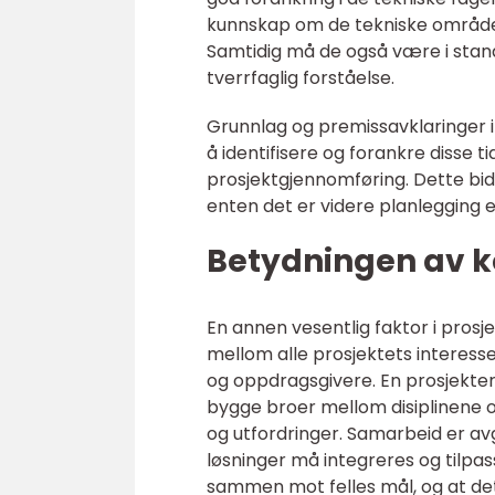
kunnskap om de tekniske områden
Samtidig må de også være i stand t
tverrfaglig forståelse.
Grunnlag og premissavklaringer i t
å identifisere og forankre disse t
prosjektgjennomføring. Dette bidra
enten det er videre planlegging e
Betydningen av 
En annen vesentlig faktor i pros
mellom alle prosjektets interesse
og oppdragsgivere. En prosjekt
bygge broer mellom disiplinene og
og utfordringer. Samarbeid er avg
løsninger må integreres og tilpas
sammen mot felles mål, og at det 