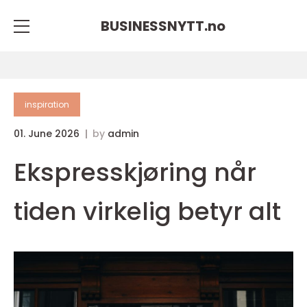
BUSINESSNYTT.
no
inspiration
01. June 2026
by
admin
Ekspresskjøring når
tiden virkelig betyr alt