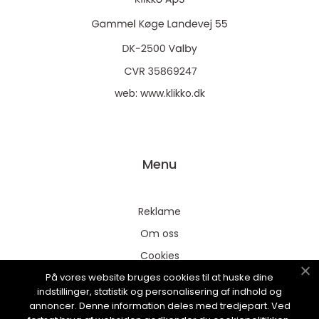
web:
www.klikko.dk
Menu
Reklame
Om oss
Cookies
På vores website bruges cookies til at huske dine
Kontakt Oss
indstillinger, statistik og personalisering af indhold og
Sitemap
annoncer. Denne information deles med tredjepart. Ved