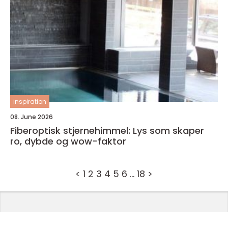
inspiration
08. June 2026
Fiberoptisk stjernehimmel: Lys som skaper
ro, dybde og wow-faktor
<
1
2
3
4
5
6
…
18
>