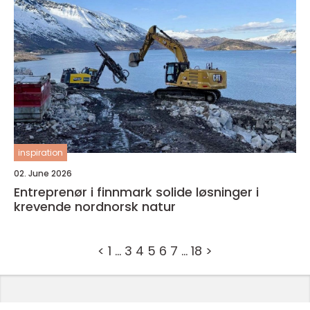
inspiration
02. June 2026
Entreprenør i finnmark solide løsninger i
krevende nordnorsk natur
<
1
…
3
4
5
6
7
…
18
>